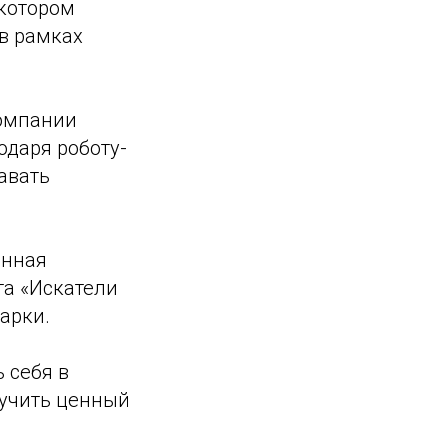
 котором
в рамках
компании
даря роботу-
авать
енная
а «Искатели
арки.
 себя в
лучить ценный