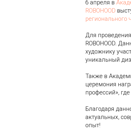
6 апреля в
Акад
ROBOHOOD
выст
регионального 
Для проведения
ROBOHOOD. Данн
художнику учас
уникальный диз
Также в Академ
церемония нагр
профессий», где
Благодаря данн
актуальных, со
опыт!