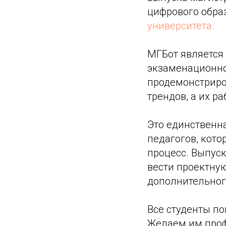
цифрового обра
университета.
МГБот является
экзаменационно
продемонстриро
трендов, а их р
Это единственна
педагогов, кот
процесс. Выпус
вести проектную
дополнительног
Все студенты по
Желаем им проф