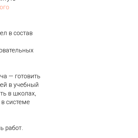
ого
ел в состав
овательных
ча — готовить
щей в учебный
ть в школах,
 в системе
ь работ.