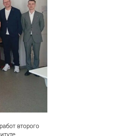
работ второго
итуте