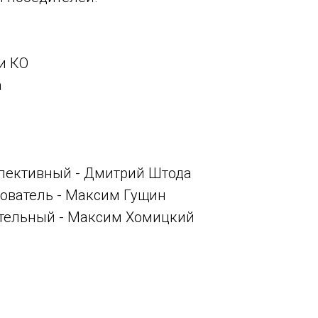
 и КО
а
и
пективный - Дмитрий Штода
ователь - Максим Гущин
тельный - Максим Хомицкий